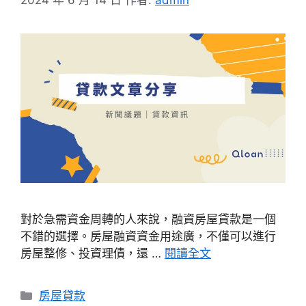
2024 年 6 月 14 日
作者:
admin
對於急需資金周轉的人來說，融資房屋貸款是一個
不錯的選擇。房屋融資資金用途廣，不僅可以進行
房屋整修、投資理債，還 …
閱讀全文
分
房屋貸款