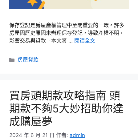
保存登記是房屋產權管理中至關重要的一環。許多
房屋因歷史原因未辦理保存登記，導致產權不明，
影響交易與貸款。本文將 …
閱讀全文
分
房屋貸款
類
買房頭期款攻略指南 頭
期款不夠5大妙招助你達
成購屋夢
2024 年 6 月 21 日
作者:
admin