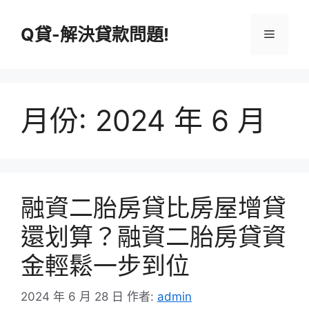
跳
至
Q貸-解決貸款問題!
選
主
要
單
內
容
月份:
2024 年 6 月
融資二胎房貸比房屋增貸
還划算？融資二胎房貸資
金輕鬆一步到位
2024 年 6 月 28 日
作者:
admin