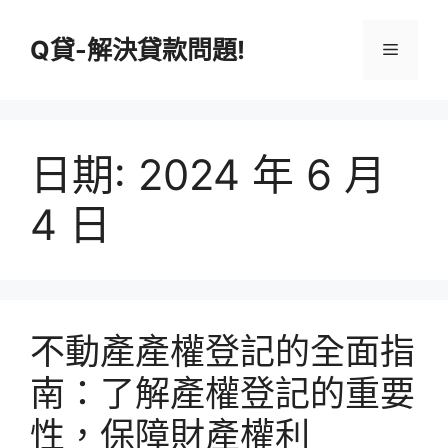
跳
至
Q貸-解決貸款問題!
選
主
要
單
內
容
日期:
2024 年 6 月
4 日
不動產產權登記的全面指
南：了解產權登記的重要
性，保障財產權利