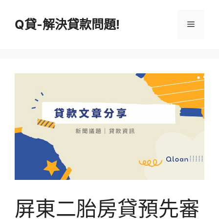
跳
至
Q貸-解決貸款問題!
選
主
要
單
內
容
屏東二胎房貸預先審