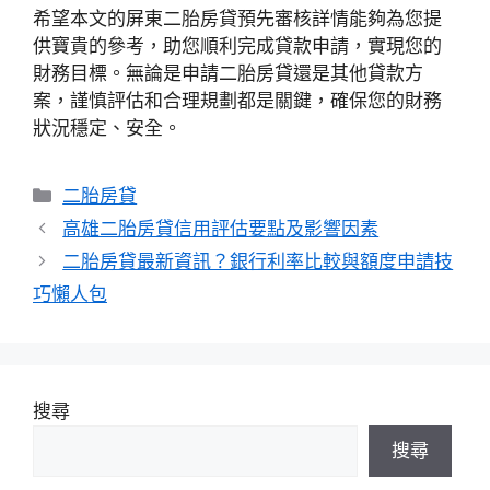
希望本文的屏東二胎房貸預先審核詳情能夠為您提
供寶貴的參考，助您順利完成貸款申請，實現您的
財務目標。無論是申請二胎房貸還是其他貸款方
案，謹慎評估和合理規劃都是關鍵，確保您的財務
狀況穩定、安全。
分
二胎房貸
類
高雄二胎房貸信用評估要點及影響因素
二胎房貸最新資訊？銀行利率比較與額度申請技
巧懶人包
搜尋
搜尋