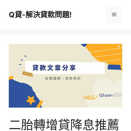
跳
至
Q貸-解決貸款問題!
選
主
要
單
內
容
二胎轉增貸降息推薦