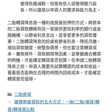
覺得負擔減輕，但是有些人卻覺得壓力延
長，所以還是以申貸人的需求與能力為主。
二胎轉貸降息是一種利用房屋抵押的方式，將原本
的二胎貸款轉移到另一家提供更低利率的銀行或金
融機構，以節省利息支出，並享受更多的貸款優
惠。二胎轉貸降息的好處有節省利息、降低月繳、
增加貸款額度、統整負債等，但也要注意轉貸成
本、審核條件、貸款期限等因素，並掌握適合轉貸
的時機，才能確定轉貸是否划算。在申請二胎轉貸
降息之前，申貸人需要先試算轉貸的成本和收益，
看看是否能夠在合理的時間內回收成本，才能確定
轉貸是否值得。
分
二胎房貸
類
選擇房屋貸款的五大方式：一胎/二胎/增貸/轉
貸/轉增貸比較