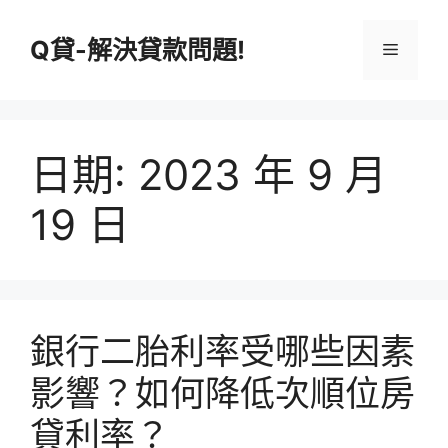
跳
至
Q貸-解決貸款問題!
選
主
要
單
內
容
日期:
2023 年 9 月
19 日
銀行二胎利率受哪些因素
影響？如何降低次順位房
貸利率？