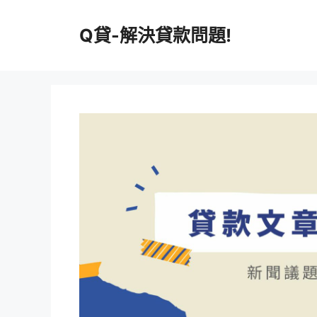
跳
至
Q貸-解決貸款問題!
主
要
內
容