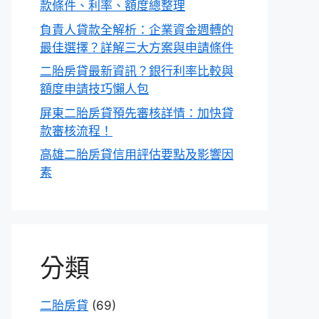
款條件、利率、額度總整理
負責人貸款全解析：企業資金週轉的
最佳選擇？詳解三大方案與申請條件
二胎房貸最新資訊？銀行利率比較與
額度申請技巧懶人包
屏東二胎房貸預先審核詳情：加快貸
款審核流程！
高雄二胎房貸信用評估要點及影響因
素
分類
二胎房貸
(69)