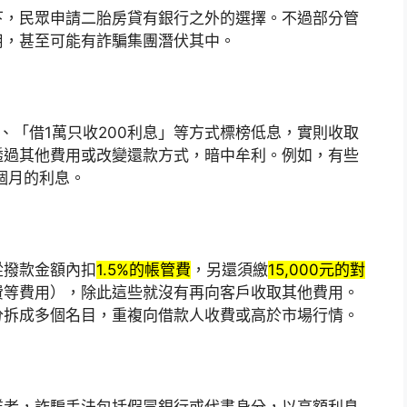
下，民眾申請二胎房貸有銀行之外的選擇。不過部分管
用，甚至可能有詐騙集團潛伏其中。
、「借1萬只收200利息」等方式標榜低息，實則收取
透過其他費用或改變還款方式，暗中牟利。例如，有些
個月的利息。
從撥款金額內扣
1.5%的帳管費
，另還須繳
15,000元的對
費等費用），除此這些就沒有再向客戶收取其他費用。
分拆成多個名目，重複向借款人收費或高於市場行情。