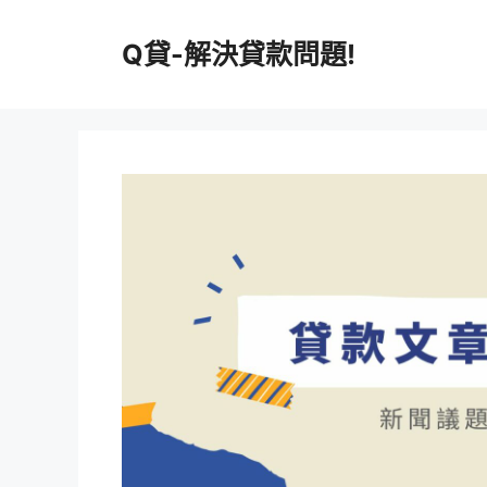
跳
至
Q貸-解決貸款問題!
主
要
內
容