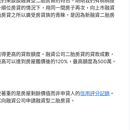
我們來談談融資型二胎房貸的特色。剛剛我們有稍稍提
一順位房貸的情況下，用同一間房子再次，向上市融資
胎房貸之所以廣受房貸族的青睞，是因為新融資二胎房
獲得更高的貸款額度。融資公司二胎房貸的貸款成數，
高可以達到房屋鑑價後的120%，最高額度為500萬。
較著重的是房屋剩餘價值而非申貸人的
信用評分記錄
。
以向融資公司申請融資型二胎房貸。