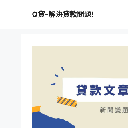
跳
至
Q貸-解決貸款問題!
主
要
內
容